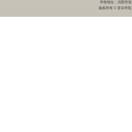
学校地址：沈阳市皇姑
版权所有 © 音乐学院 All R