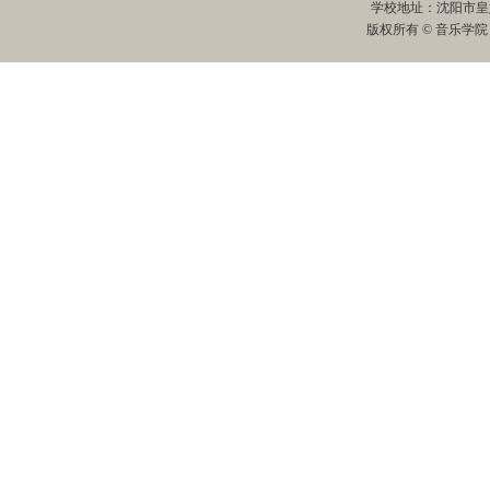
学校地址：沈阳市皇姑
版权所有 © 音乐学院 All R